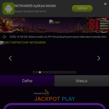
×
NEYMAR88 Aplikasi Mobile
UNDUH
Jangan tampilkan lagi hari ini
-Sep-2026 14.59.59. Selama waktu ini, PP Virtual Sports permainan tidak akan tersedia. Kami
Daftar
Masuk
JACKPOT
PLAY