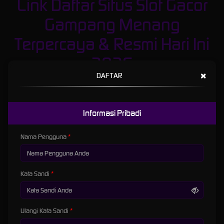
Link Daftar Situs Slot Gacor
Gampang Menang
Terpercaya & Resmi Hari Ini
2026
×
DAFTAR
Gaskann and buktikan skill anda di
Slot Gacor
yang dikenal sebagai rajanya kakek zeus!
Situs slot yang tidak boleh Anda lewatkan ini menawarkan persentase kemenangan hingga
98% - angka yang sungguh luar biasa! Bagi para penggemar judi Slot Online di Indonesia,
Informasi Pribadi
Inilah kesempatan emas untuk meraih hadiah besar. Link Slot Gacor siap menghibur Anda
dengan hanya memerlukan deposit 20 ribu rupiah saja. Bayangkan, Dengan modal sekecil
itu, Anda bisa merasakan serunya bermain dan berpeluang meraih jackpot senilai puluhan
Nama Pengguna
hingga ratusan juta rupiah!
Pastinya Anda tidak mau melewatkan kesempatan emas ini, kan? Jadi buruan daftar dan
bergabunglah di situs Slot Gacor sekarang juga! Di sini adalah tempat terbaik untuk
Kata Sandi
merasakan pengalaman bermain
Slot Online
yang tak terlupakan. Selain itu, Kesempatan
Anda untuk meraih hadiah fantastis semakin besar. Dengan kombinasi keberuntungan dan
strategi yang tepat, Anda bisa menjadi salah satu pemenang di Slot Gacor Gampang
Menang. Jadi, Jangan ragu lagi, Segera kunjungi Link Slot Gacor dan mulailah petualangan
Ulangi Kata Sandi
judi Slot Online Anda sekarang juga! Ayo, tunjukkan bahwa Anda gampang maxwin di situs