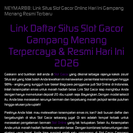
NEYMAR88: Link Situs Slot Gacor Online Hari Ini Gampang
Menang Resmi Terbaru
Link Daftar Situs Slot Gacor
Gampang Menang
Terpercaya & Resmi Hari Ini
2026
Gaskann and buktikan skill anda di
Slot Gacor
yang dikenal sebagai rajanya kakek zeus!
Situs slot yang tidak boleh Anda lewatkan ini menawarkan persentase kemenangan hingga
98% - angka yang sungguh luar biasa! Bagi para penggemar judi Slot Online di Indonesia,
Inilah kesempatan emas untuk meraih hadiah besar. Link Slot Gacor siap menghibur Anda
dengan hanya memerlukan deposit 20 ribu rupiah saja. Bayangkan, Dengan modal sekecil
itu, Anda bisa merasakan serunya bermain dan berpeluang meraih jackpot senilai puluhan
hingga ratusan juta rupiah!
Pastinya Anda tidak mau melewatkan kesempatan emas ini, kan? Jadi buruan daftar dan
bergabunglah di situs Slot Gacor sekarang juga! Di sini adalah tempat terbaik untuk
merasakan pengalaman bermain
Slot Online
yang tak terlupakan. Selain itu, Kesempatan
Anda untuk meraih hadiah fantastis semakin besar. Dengan kombinasi keberuntungan dan
strategi yang tepat, Anda bisa menjadi salah satu pemenang di Slot Gacor Gampang