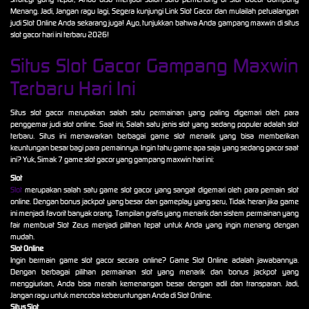
Menang. Jadi, Jangan ragu lagi, Segera kunjungi Link Slot Gacor dan mulailah petualangan
judi Slot Online Anda sekarang juga! Ayo, tunjukkan bahwa Anda gampang maxwin di situs
slot gacor hari ini terbaru 2026!
Situs Slot Gacor Gampang Maxwin
Terbaru Hari Ini
Situs slot gacor merupakan salah satu permainan yang paling digemari oleh para
penggemar judi slot online. Saat ini, Salah satu jenis slot yang sedang populer adalah slot
terbaru. Situs ini menawarkan berbagai game slot menarik yang bisa memberikan
keuntungan besar bagi para pemainnya. Ingin tahu game apa saja yang sedang gacor saat
ini? Yuk, Simak 7 game slot gacor yang gampang maxwin hari ini:
Slot
Slot
merupakan salah satu game slot gacor yang sangat digemari oleh para pemain slot
online. Dengan bonus jackpot yang besar dan gameplay yang seru, Tidak heran jika game
ini menjadi favorit banyak orang. Tampilan grafis yang menarik dan sistem permainan yang
fair membuat Slot Zeus menjadi pilihan tepat untuk Anda yang ingin menang dengan
mudah.
Slot Online
Ingin bermain game slot gacor secara online? Game Slot Online adalah jawabannya.
Dengan berbagai pilihan permainan slot yang menarik dan bonus jackpot yang
menggiurkan, Anda bisa meraih kemenangan besar dengan adil dan transparan. Jadi,
Jangan ragu untuk mencoba keberuntungan Anda di Slot Online.
Situs Slot