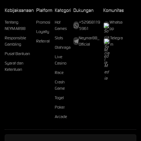
Kebijaksanaan
Platform
Kategori
Dukungan
Komunitas
Tentang
Promosi
Hot
+52968119
Whatsa
NEYMAR88
Games
5961
pp
Loyalty
Responsible
Slots
Neymar88_
Telegra
Referral
Gambling
Official
m
Olahraga
Pusat Bantuan
Live
Syarat dan
Casino
Ketentuan
Race
Crash
Game
Togel
Poker
Arcade