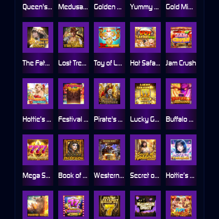
Queen's Bow
Medusa’s Blessing
Golden Kitty
Yummy Kitchen
Gold Mine Rush
The Fates of Sisters
Lost Treasure
Toy of Legend
Hot Safari Run
Jam Crush
Hottie’s Vacation
Festival of the Dead
Pirate's Treasure
Lucky Goldbar
Buffalo Begins
Mega Sevens
Book of Pharaoh
Western Sherrif
Secret of Goddess
Hottie’s Paradise