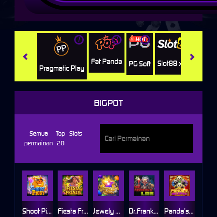
i
i
i
i
i
Jili
Fat Panda
Slot88 x PP
PG Soft
Pragmatic Play
BIGPOT
Semua
Top
Slots
permainan
20
Shoot Piggy
Fiesta Frenzy
Jewely Spin
Dr.Franken’s Lab
Panda’s Jackpot