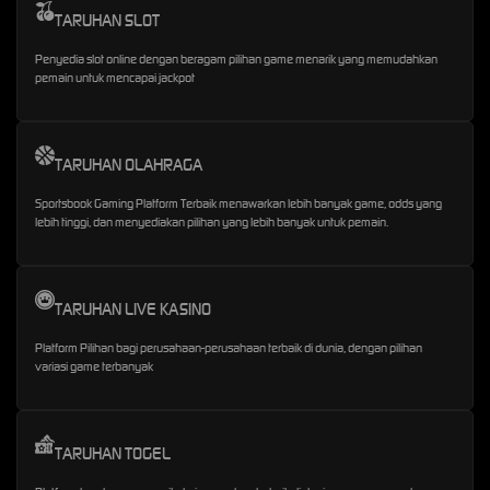
TARUHAN SLOT
Penyedia slot online dengan beragam pilihan game menarik yang memudahkan
pemain untuk mencapai jackpot
TARUHAN OLAHRAGA
Sportsbook Gaming Platform Terbaik menawarkan lebih banyak game, odds yang
lebih tinggi, dan menyediakan pilihan yang lebih banyak untuk pemain.
TARUHAN LIVE KASINO
Platform Pilihan bagi perusahaan-perusahaan terbaik di dunia, dengan pilihan
variasi game terbanyak
TARUHAN TOGEL