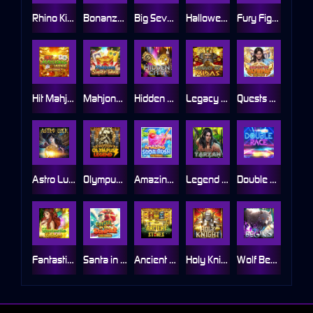
Rhino King
Bonanza Coins
Big Sevens Jackpot
Halloween Ghost
Fury Fighters
Hit Mahjong Wins
Mahjong Super Wins
Hidden City
Legacy of Midas
Quests of Olympus
Astro Luck
Olympus Legend
Amazing Soda Rush
Legend of Tarzan
Double Race
Fantastic Faries
Santa in the Summer
Ancient Stones
Holy Knight
Wolf Begins